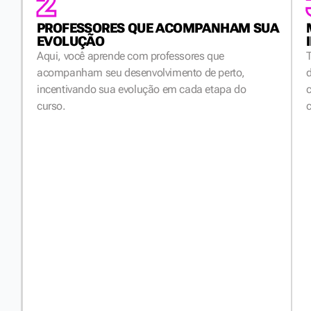
1
2
AULAS
PROFESSORES QUE ACOMPANHAM SUA
AO
EVOLUÇÃO
VIVO
Aqui, você aprende com professores que
E
acompanham seu desenvolvimento de perto,
d
INTERATIVAS
incentivando sua evolução em cada etapa do
curso.
Aprenda
com
professores
em
tempo
real,
com
espaço
para
prática,
troca
e
desenvolvimento