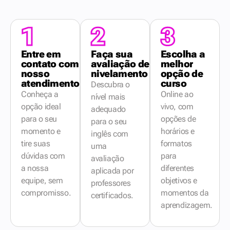
1
2
3
Entre em
Faça sua
Escolha a
contato com
avaliação de
melhor
nosso
nivelamento
opção de
atendimento
curso
Descubra o
Conheça a
Online ao
nível mais
opção ideal
vivo, com
adequado
para o seu
opções de
para o seu
momento e
horários e
inglês com
tire suas
formatos
uma
dúvidas com
para
avaliação
a nossa
diferentes
aplicada por
equipe, sem
objetivos e
professores
compromisso.
momentos da
certificados.
aprendizagem.