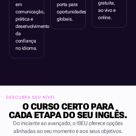
gratuita,
em
porta para
ao vivo e
comunicação,
oportunidades
online.
prática e
globais.
desenvolvimento
da
confiança
no idioma.
DESCUBRA SEU NÍVEL
O CURSO CERTO PARA
CADA ETAPA DO SEU INGLÊS.
Do iniciante ao avançado, o IBEU oferece opções
alinhadas ao seu momento e aos seus objetivos.