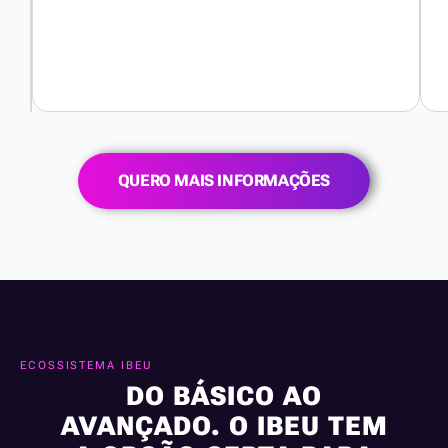
constante
do
inglês.
QUERO MAIS INFORMAÇÕES
ECOSSISTEMA IBEU
DO BÁSICO AO
AVANÇADO. O IBEU TEM