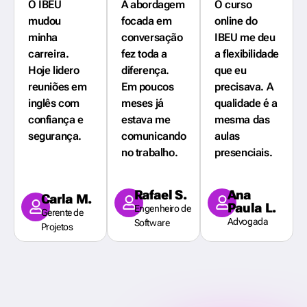
O IBEU
A abordagem
O curso
mudou
focada em
online do
minha
conversação
IBEU me deu
carreira.
fez toda a
a flexibilidade
Hoje lidero
diferença.
que eu
reuniões em
Em poucos
precisava. A
inglês com
meses já
qualidade é a
confiança e
estava me
mesma das
segurança.
comunicando
aulas
no trabalho.
presenciais.
Rafael S.
Ana
Carla M.
Paula L.
Engenheiro de
Gerente de
Advogada
Software
Projetos