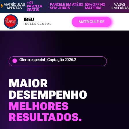
+ 01
MATRÍCULAS
PARCELE EM ATÉ 8X
50% OFF NO
VAGAS
·
·
·
·
PARCELA
ABERTAS
SEM JUROS
MATERIAL
LIMITADAS
GRÁTIS
IBEU
MATRICULE-SE
INGLÊS GLOBAL
Oferta especial · Captação 2026.2
MAIOR
DESEMPENHO
MELHORES
RESULTADOS.