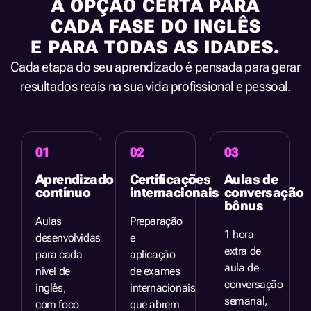
A OPÇÃO CERTA PARA
CADA FASE DO INGLÊS
E PARA TODAS AS IDADES.
Cada etapa do seu aprendizado é pensada para gerar
resultados reais na sua vida profissional e pessoal.
01
02
03
Aprendizado
Certificações
Aulas de
contínuo
internacionais
conversação
bônus
Aulas
Preparação
1 hora
desenvolvidas
e
extra de
para cada
aplicação
aula de
nível de
de exames
conversação
inglês,
internacionais
semanal,
com foco
que abrem