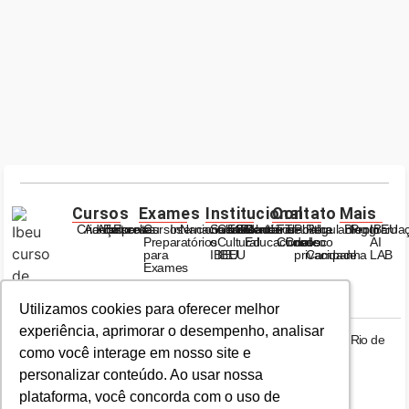
Cursos
Exames
Institucional
Contato
Mais
Criança
Adolescente
Adulto
Empresas
Escolas
Cursos
Internacionais
Nacionais
Sobre
Centro
ESG
Unidades
Calendário
Relatórios
Conta
Fale
Trabalhe
Politica
Regulamento
Blog
Programa
IBEU
Preparatórios
o
Cultural
Educacional
Conosco
Conosco
de
de
AI
para
IBEU
IBEU
privacidade
Campanha
LAB
Exames
Utilizamos cookies para oferecer melhor
Utilizamos cookies para oferecer melhor
experiência, aprimorar o desempenho, analisar
experiência, aprimorar o desempenho, analisar
Av. Nossa Sra. de Copacabana, 690 - 5° andar Copacabana, Rio de
Janeiro - RJ, 22050-001
como você interage em nosso site e
como você interage em nosso site e
personalizar conteúdo. Ao usar nossa
personalizar conteúdo. Ao usar nossa
© Todos os Direitos Reservados
plataforma, você concorda com o uso de
plataforma, você concorda com o uso de