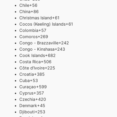
Chile
+56
China
+86
Christmas Island
+61
Cocos (Keeling) Islands
+61
Colombia
+57
Comoros
+269
Congo - Brazzaville
+242
Congo - Kinshasa
+243
Cook Islands
+682
Costa Rica
+506
Côte d’Ivoire
+225
Croatia
+385
Cuba
+53
Curaçao
+599
Cyprus
+357
Czechia
+420
Denmark
+45
Djibouti
+253