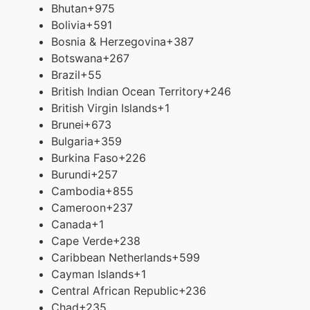
Bhutan
+975
Bolivia
+591
Bosnia & Herzegovina
+387
Botswana
+267
Brazil
+55
British Indian Ocean Territory
+246
British Virgin Islands
+1
Brunei
+673
Bulgaria
+359
Burkina Faso
+226
Burundi
+257
Cambodia
+855
Cameroon
+237
Canada
+1
Cape Verde
+238
Caribbean Netherlands
+599
Cayman Islands
+1
Central African Republic
+236
Chad
+235