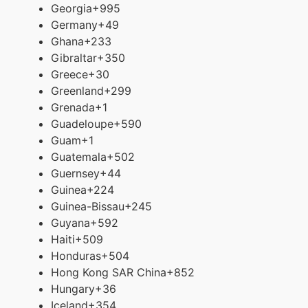
Georgia
+995
Germany
+49
Ghana
+233
Gibraltar
+350
Greece
+30
Greenland
+299
Grenada
+1
Guadeloupe
+590
Guam
+1
Guatemala
+502
Guernsey
+44
Guinea
+224
Guinea-Bissau
+245
Guyana
+592
Haiti
+509
Honduras
+504
Hong Kong SAR China
+852
Hungary
+36
Iceland
+354