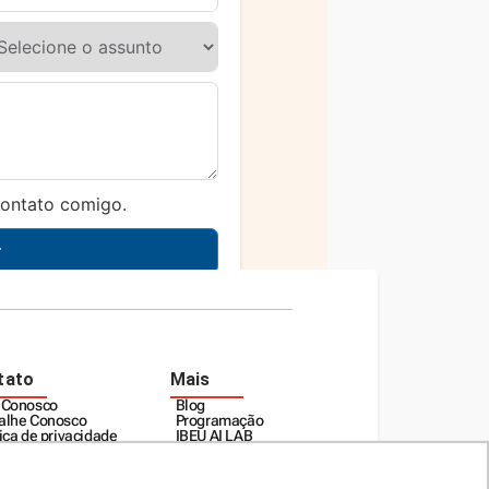
contato comigo.
r
tato
Mais
 Conosco
Blog
alhe Conosco
Programação
tica de privacidade
IBEU AI LAB
lamento de
panha