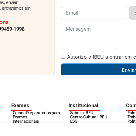
es, enviar
do, entraremos em
fone
 99459-1998
Autorizo o IBEU a entrar em 
Envia
Exames
Institucional
Con
Cursos Preparatórios para
Sobre o IBEU
Fale
Exames
Centro Cultural IBEU
Trab
Internacionais
ESG
Poli
Nacionais
Unidades
Regu
Calendário
Cam
Relatórios