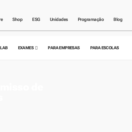
re
Shop
ESG
Unidades
Programação
Blog
 LAB
EXAMES
PARA EMPRESAS
PARA ESCOLAS
misso de
s