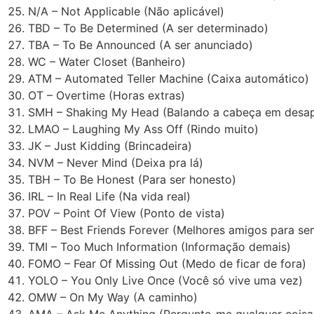
N/A – Not Applicable (Não aplicável)
TBD – To Be Determined (A ser determinado)
TBA – To Be Announced (A ser anunciado)
WC – Water Closet (Banheiro)
ATM – Automated Teller Machine (Caixa automático)
OT – Overtime (Horas extras)
SMH – Shaking My Head (Balando a cabeça em desa
LMAO – Laughing My Ass Off (Rindo muito)
JK – Just Kidding (Brincadeira)
NVM – Never Mind (Deixa pra lá)
TBH – To Be Honest (Para ser honesto)
IRL – In Real Life (Na vida real)
POV – Point Of View (Ponto de vista)
BFF – Best Friends Forever (Melhores amigos para se
TMI – Too Much Information (Informação demais)
FOMO – Fear Of Missing Out (Medo de ficar de fora)
YOLO – You Only Live Once (Você só vive uma vez)
OMW – On My Way (A caminho)
AMA – Ask Me Anything (Pergunte-me qualquer coisa