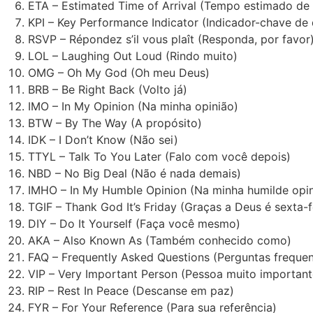
ETA – Estimated Time of Arrival (Tempo estimado de
KPI – Key Performance Indicator (Indicador-chave d
RSVP – Répondez s’il vous plaît (Responda, por favor
LOL – Laughing Out Loud (Rindo muito)
OMG – Oh My God (Oh meu Deus)
BRB – Be Right Back (Volto já)
IMO – In My Opinion (Na minha opinião)
BTW – By The Way (A propósito)
IDK – I Don’t Know (Não sei)
TTYL – Talk To You Later (Falo com você depois)
NBD – No Big Deal (Não é nada demais)
IMHO – In My Humble Opinion (Na minha humilde opin
TGIF – Thank God It’s Friday (Graças a Deus é sexta-f
DIY – Do It Yourself (Faça você mesmo)
AKA – Also Known As (Também conhecido como)
FAQ – Frequently Asked Questions (Perguntas frequen
VIP – Very Important Person (Pessoa muito important
RIP – Rest In Peace (Descanse em paz)
FYR – For Your Reference (Para sua referência)