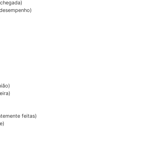
 chegada)
e desempenho)
)
ião)
eira)
temente feitas)
e)