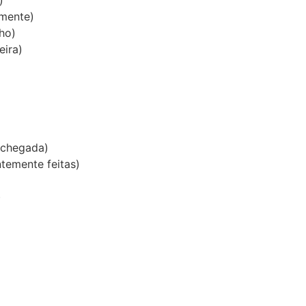
amente)
ho)
eira)
 chegada)
temente feitas)
)