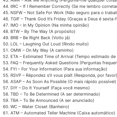
IIRC – If I Remember Correctly (Se me lembro corret
NSFW – Not Safe For Work (Não seguro para o trabal
TGIF – Thank God It’s Friday (Graças a Deus é sexta-f
IMO – In My Opinion (Na minha opinião)
BTW – By The Way (A propósito)
BRB – Be Right Back (Volto já)
LOL – Laughing Out Loud (Rindo muito)
OMW – On My Way (A caminho)
ETA – Estimated Time of Arrival (Tempo estimado de
FAQ – Frequently Asked Questions (Perguntas frequen
FYI – For Your Information (Para sua informação)
RSVP – Répondez s’il vous plaît (Responda, por favor
ASAP – As Soon As Possible (O mais rápido possível)
DIY – Do It Yourself (Faça você mesmo)
TBD – To Be Determined (A ser determinado)
TBA – To Be Announced (A ser anunciado)
WC – Water Closet (Banheiro)
ATM – Automated Teller Machine (Caixa automático)