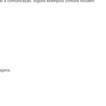
car a comunicação. Alguns exemplos comuns incluem:
agens.