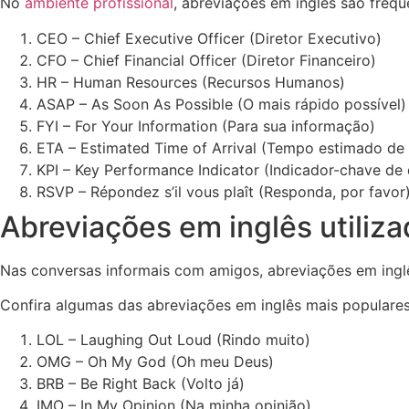
No
ambiente profissional
, abreviações em inglês são fre
CEO – Chief Executive Officer (Diretor Executivo)
CFO – Chief Financial Officer (Diretor Financeiro)
HR – Human Resources (Recursos Humanos)
ASAP – As Soon As Possible (O mais rápido possível)
FYI – For Your Information (Para sua informação)
ETA – Estimated Time of Arrival (Tempo estimado de
KPI – Key Performance Indicator (Indicador-chave d
RSVP – Répondez s’il vous plaît (Responda, por favor
Abreviações em inglês utiliz
Nas conversas informais com amigos, abreviações em inglê
Confira algumas das abreviações em inglês mais populares
LOL – Laughing Out Loud (Rindo muito)
OMG – Oh My God (Oh meu Deus)
BRB – Be Right Back (Volto já)
IMO – In My Opinion (Na minha opinião)