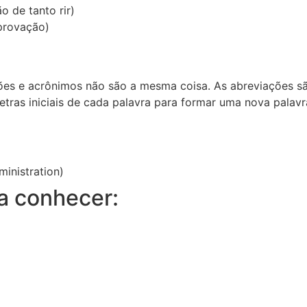
o de tanto rir)
provação)
ões e acrônimos não são a mesma coisa. As abreviações s
tras iniciais de cada palavra para formar uma nova palavr
inistration)
a conhecer: