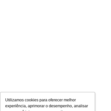
Utilizamos cookies para oferecer melhor
Utilizamos cookies para oferecer melhor
experiência, aprimorar o desempenho, analisar
experiência, aprimorar o desempenho, analisar