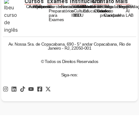
Cursos
Exames
Institucional
Contato
Mais
Criança
Adolescente
Adulto
Empresas
Escolas
Cursos
Internacionais
Nacionais
Sobre
Centro
ESG
Unidades
Calendário
Relatórios
Conta
Fale
Trabalhe
Politica
Regulamento
Blog
Programa
IBEU
Preparatórios
o
Cultural
Educacional
Conosco
Conosco
de
de
AI
para
IBEU
IBEU
privacidade
Campanha
LAB
Exames
Av. Nossa Sra. de Copacabana, 690 - 5° andar Copacabana, Rio de
Janeiro - RJ, 22050-001
© Todos os Direitos Reservados
Siga-nos: